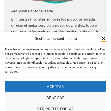
Atención Personalizada
En nuestra
Floristería Flores Ricardo
, nos agrada
ofrecer el mejor servicio a nuestros clientes. Todo el
equipo está formado por profesionales y sabemos lo
importante que resulta una entrega óptima. Es por
Gestionar consentimiento
ello que realizamos todas las entregas totalmente
Para ofrecer las mejores experiencias, utilizamos tecnologías como las cookies
personalizadas a nuestros clientes.
para almacenar y/o acceder a la información del dispositivo. El consentimiento
de estas tecnologías nos permitirá procesar datos como el comportamiento de
Ofrecemos un servicio de envío urgente con la
navegación o las identificaciones únicas en este sitio. No consentir o retirar el
compra de flores a domicilio, indicándonos el
consentimiento, puede afectar negativamente a ciertas características y
funciones.
horario de entrega, nosotros lo entregaremos en las
mejores condiciones.
ACEPTAR
DENEGAR
Visa
MasterCard
PayPal
Credit
Card
VER PREFERENCIAS