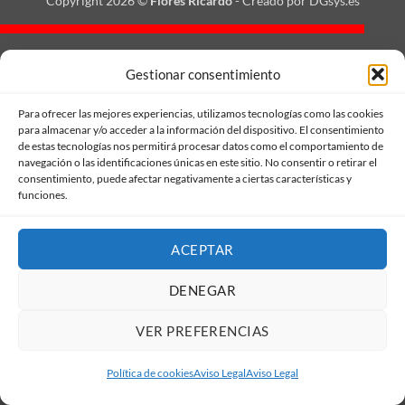
Copyright 2026 ©
Flores Ricardo
- Creado por DGsys.es
Gestionar consentimiento
Para ofrecer las mejores experiencias, utilizamos tecnologías como las cookies
para almacenar y/o acceder a la información del dispositivo. El consentimiento
de estas tecnologías nos permitirá procesar datos como el comportamiento de
navegación o las identificaciones únicas en este sitio. No consentir o retirar el
consentimiento, puede afectar negativamente a ciertas características y
funciones.
ACEPTAR
DENEGAR
VER PREFERENCIAS
Llámanos
Mándame un WhatsApp!
Política de cookies
Aviso Legal
Aviso Legal