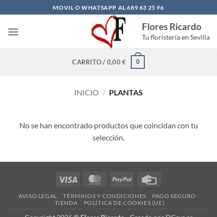
Saltar
MOVIL O WHATSAPP AL 689 63 25 96
al
Flores Ricardo
contenido
Tu floristería en Sevilla
0
CARRITO /
0,00
€
INICIO
/
PLANTAS
No se han encontrado productos que coincidan con tu
selección.
Visa
MasterCard
PayPal
Credit
Card
AVISO LEGAL
TÉRMINOS Y CONDICIONES
PAGO SEGURO
TIENDA
POLÍTICA DE COOKIES (UE)