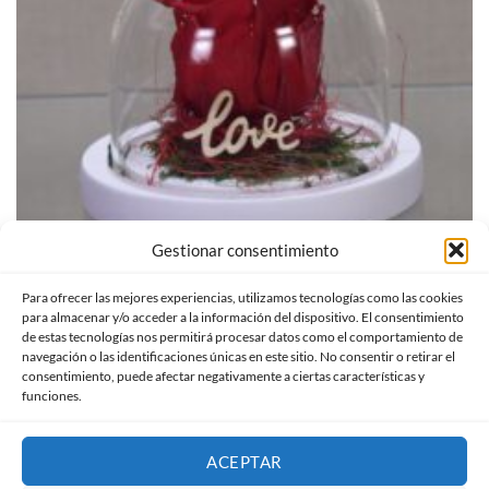
Gestionar consentimiento
Para ofrecer las mejores experiencias, utilizamos tecnologías como las cookies
mini cúpula rosa eterna
para almacenar y/o acceder a la información del dispositivo. El consentimiento
de estas tecnologías nos permitirá procesar datos como el comportamiento de
navegación o las identificaciones únicas en este sitio. No consentir o retirar el
Valorado
15,00
€
c/IVA
consentimiento, puede afectar negativamente a ciertas características y
con
funciones.
0
AÑADIR AL CARRITO
de
5
ACEPTAR