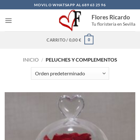
Saltar
MOVIL O WHATSAPP AL 689 63 25 96
al
Flores Ricardo
contenido
Tu floristería en Sevilla
0
CARRITO /
0,00
€
INICIO
/
PELUCHES Y COMPLEMENTOS