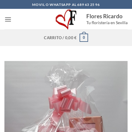
Saltar
MOVIL O WHATSAPP AL 689 63 25 96
al
Flores Ricardo
contenido
Tu floristería en Sevilla
0
CARRITO /
0,00
€