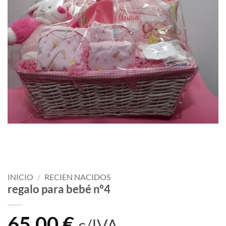
INICIO
/
RECIEN NACIDOS
regalo para bebé nº4
65,00
€
c/IVA