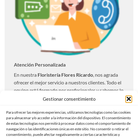
Atención Personalizada
En nuestra
Floristería Flores Ricardo
, nos agrada
ofrecer el mejor servicio a nuestros clientes. Todo el
equipo está formado por profesionales y sabemos lo
importante que resulta una entrega óptima. Es por
Gestionar consentimiento
ello que realizamos todas las entregas totalmente
Para ofrecer las mejores experiencias, utilizamos tecnologías como las cookies
personalizadas a nuestros clientes.
para almacenar y/o acceder a la información del dispositivo. El consentimiento
de estas tecnologías nos permitirá procesar datos como el comportamiento de
Ofrecemos un servicio de envío urgente con la
navegación o las identificaciones únicas en este sitio. No consentir o retirar el
compra de flores a domicilio, indicándonos el
consentimiento, puede afectar negativamente a ciertas características y