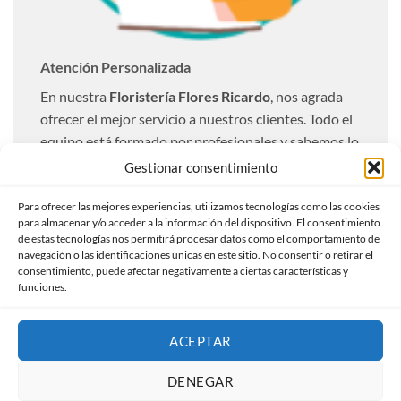
Atención Personalizada
En nuestra
Floristería Flores Ricardo
, nos agrada
ofrecer el mejor servicio a nuestros clientes. Todo el
equipo está formado por profesionales y sabemos lo
importante que resulta una entrega óptima. Es por
Gestionar consentimiento
ello que realizamos todas las entregas totalmente
personalizadas a nuestros clientes.
Para ofrecer las mejores experiencias, utilizamos tecnologías como las cookies
para almacenar y/o acceder a la información del dispositivo. El consentimiento
de estas tecnologías nos permitirá procesar datos como el comportamiento de
Ofrecemos un servicio de envío urgente con la
navegación o las identificaciones únicas en este sitio. No consentir o retirar el
compra de flores a domicilio, indicándonos el
consentimiento, puede afectar negativamente a ciertas características y
funciones.
horario de entrega, nosotros lo entregaremos en las
mejores condiciones.
ACEPTAR
DENEGAR
Visa
MasterCard
PayPal
Credit