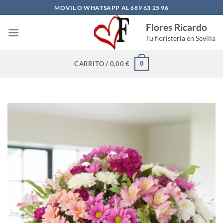
Saltar
MOVIL O WHATSAPP AL 689 63 25 96
al
Flores Ricardo
contenido
Tu floristería en Sevilla
0
CARRITO /
0,00
€