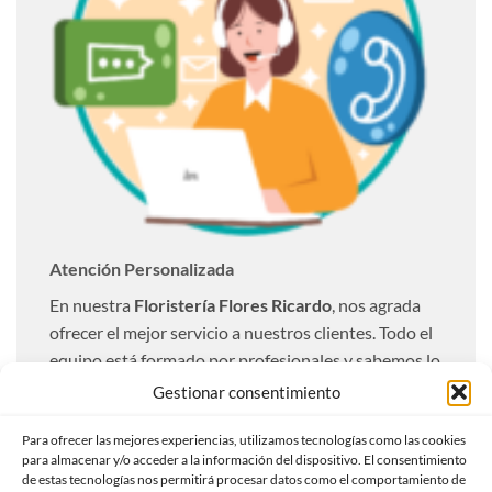
Atención Personalizada
En nuestra
Floristería Flores Ricardo
, nos agrada
ofrecer el mejor servicio a nuestros clientes. Todo el
equipo está formado por profesionales y sabemos lo
importante que resulta una entrega óptima. Es por
Gestionar consentimiento
ello que realizamos todas las entregas totalmente
personalizadas a nuestros clientes.
Para ofrecer las mejores experiencias, utilizamos tecnologías como las cookies
para almacenar y/o acceder a la información del dispositivo. El consentimiento
de estas tecnologías nos permitirá procesar datos como el comportamiento de