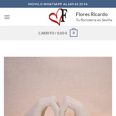
Saltar
MOVIL O WHATSAPP AL 689 63 25 96
al
Flores Ricardo
contenido
Tu floristería en Sevilla
0
CARRITO /
0,00
€