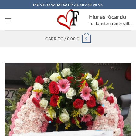
Saltar
MOVIL O WHATSAPP AL 689 63 25 96
al
Flores Ricardo
contenido
Tu floristería en Sevilla
0
CARRITO /
0,00
€