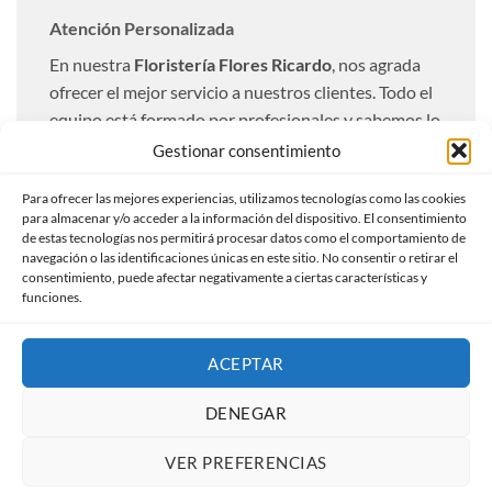
Atención Personalizada
En nuestra
Floristería Flores Ricardo
, nos agrada
ofrecer el mejor servicio a nuestros clientes. Todo el
equipo está formado por profesionales y sabemos lo
importante que resulta una entrega óptima. Es por
Gestionar consentimiento
ello que realizamos todas las entregas totalmente
Para ofrecer las mejores experiencias, utilizamos tecnologías como las cookies
personalizadas a nuestros clientes.
para almacenar y/o acceder a la información del dispositivo. El consentimiento
de estas tecnologías nos permitirá procesar datos como el comportamiento de
Ofrecemos un servicio de envío urgente con la
navegación o las identificaciones únicas en este sitio. No consentir o retirar el
compra de flores a domicilio, indicándonos el
consentimiento, puede afectar negativamente a ciertas características y
funciones.
horario de entrega, nosotros lo entregaremos en las
mejores condiciones.
ACEPTAR
DENEGAR
Visa
MasterCard
PayPal
Credit
Card
VER PREFERENCIAS
AVISO LEGAL
TÉRMINOS Y CONDICIONES
PAGO SEGURO
TIENDA
POLÍTICA DE COOKIES (UE)