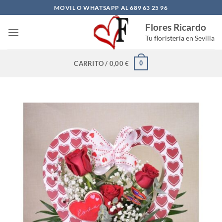
Saltar
MOVIL O WHATSAPP AL 689 63 25 96
al
Flores Ricardo
contenido
Tu floristería en Sevilla
0
CARRITO /
0,00
€