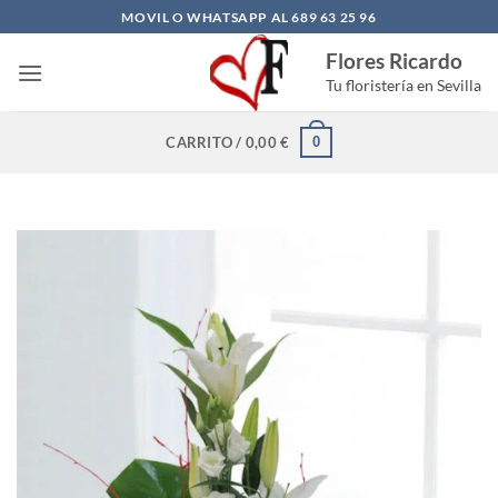
Saltar
MOVIL O WHATSAPP AL 689 63 25 96
al
Flores Ricardo
contenido
Tu floristería en Sevilla
0
CARRITO /
0,00
€