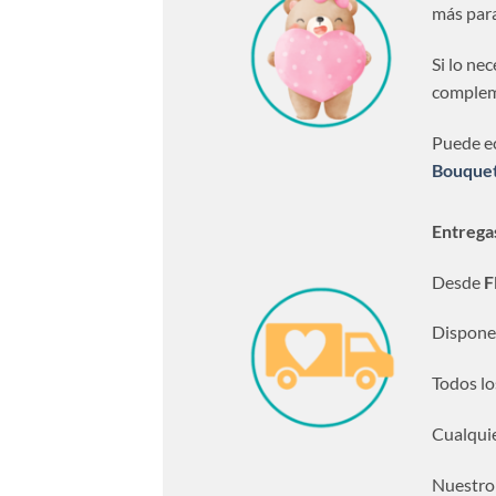
más para
Si lo ne
compleme
Puede ec
Bouque
Entrega
Desde
F
Dispone
Todos lo
Cualquie
Nuestro 