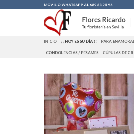
Saltar
MOVIL O WHATSAPP AL 689 63 25 96
al
Flores Ricardo
contenido
Tu floristería en Sevilla
INICIO
¡¡ HOY ES SU DÍA !!
PARA ENAMORA
CONDOLENCIAS / PÉSAMES
CÚPULAS DE CR