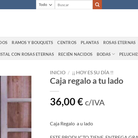
Buscar
por:
DOS
RAMOS Y BOUQUETS
CENTROS
PLANTAS
ROSAS ETERNAS
ISTAL CON ROSAS ETERNAS
RECIÉN NACIDOS
BODAS
PELUCHE
INICIO
/
¡¡ HOY ES SU DÍA !!
Caja regalo a tu lado
36,00
€
c/IVA
Caja Regalo a u lado
ESTE PRODUCTO TIENE ENTREGA GRATU