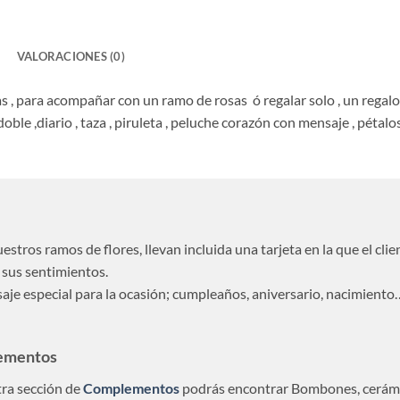
VALORACIONES (0)
stas , para acompañar con un ramo de rosas ó regalar solo , un reg
doble ,diario , taza , piruleta , peluche corazón con mensaje , pétalos
estros ramos de flores, llevan incluida una tarjeta en la que el cl
sus sentimientos.
je especial para la ocasión; cumpleaños, aniversario, nacimiento
ementos
ra sección de
Complementos
podrás encontrar Bombones, cerámic