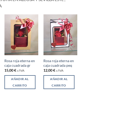
A
Rosa roja eterna en
Rosa roja eterna en
Rosa roja eterna en
caja cuadrada gr
caja cuadrada peq
caja cerrazón gr
15,00
€
12,00
€
15,00
€
c/IVA
c/IVA
c/IVA
AÑADIR AL
AÑADIR AL
AÑADIR AL
CARRITO
CARRITO
CARRITO