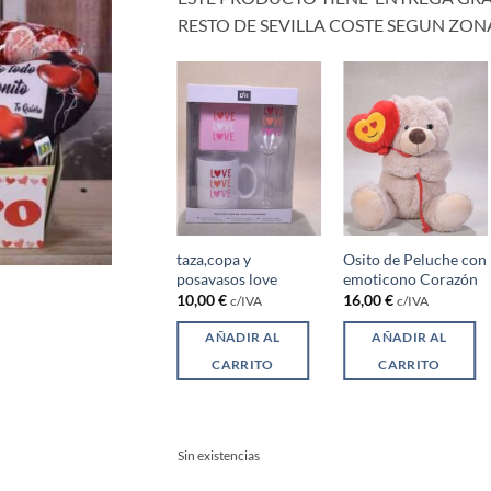
RESTO DE SEVILLA COSTE SEGUN ZON
taza,copa y
Osito de Peluche con
Rosa preservada
posavasos love
emoticono Corazón
17,00
€
c/IVA
10,00
€
16,00
€
c/IVA
c/IVA
AÑADIR AL
AÑADIR AL
AÑADIR AL
CARRITO
CARRITO
CARRITO
Sin existencias