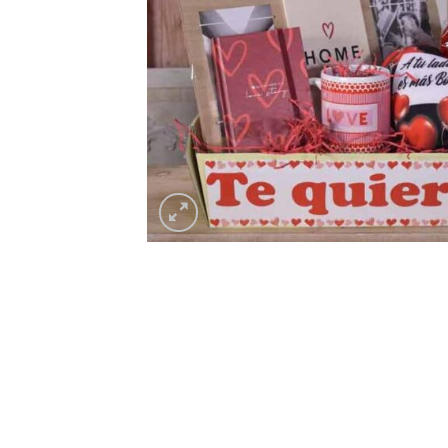
Rosa roja eterna en
mini cúpula rosa
caja cerrazón peq
eterna
12,00
€
15,00
€
c/IVA
c/IVA
AÑADIR AL
AÑADIR AL
CARRITO
CARRITO