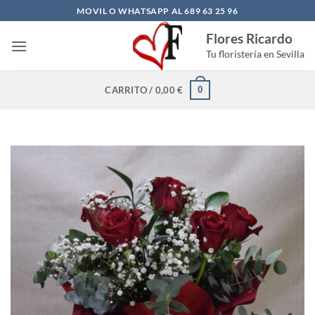
Saltar
MOVIL O WHATSAPP AL 689 63 25 96
al
Flores Ricardo
contenido
Tu floristería en Sevilla
0
CARRITO /
0,00
€