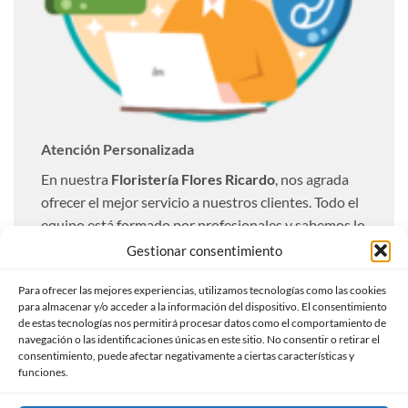
Atención Personalizada
En nuestra
Floristería Flores Ricardo
, nos agrada
ofrecer el mejor servicio a nuestros clientes. Todo el
equipo está formado por profesionales y sabemos lo
importante que resulta una entrega óptima. Es por
Gestionar consentimiento
ello que realizamos todas las entregas totalmente
Para ofrecer las mejores experiencias, utilizamos tecnologías como las cookies
personalizadas a nuestros clientes.
para almacenar y/o acceder a la información del dispositivo. El consentimiento
de estas tecnologías nos permitirá procesar datos como el comportamiento de
Ofrecemos un servicio de envío urgente con la
navegación o las identificaciones únicas en este sitio. No consentir o retirar el
compra de flores a domicilio, indicándonos el
consentimiento, puede afectar negativamente a ciertas características y
funciones.
horario de entrega, nosotros lo entregaremos en las
mejores condiciones.